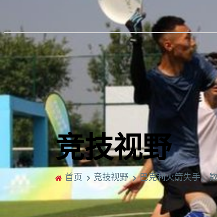
竞技视野
首页
竞技视野
巴克利火箭失手，