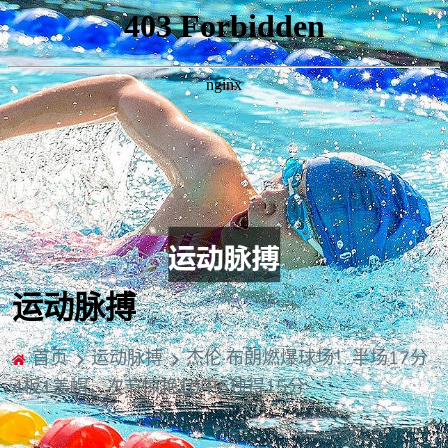
运动脉搏
首页
运动脉搏
杰伦·布朗燃爆球场！半场17分
4板1盖帽，次节惊艳10中6独得15分